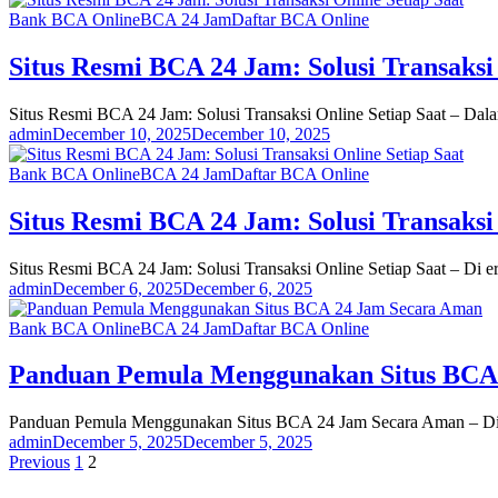
Bank BCA Online
BCA 24 Jam
Daftar BCA Online
Situs Resmi BCA 24 Jam: Solusi Transaksi 
Situs Resmi BCA 24 Jam: Solusi Transaksi Online Setiap Saat – Dal
admin
December 10, 2025
December 10, 2025
Bank BCA Online
BCA 24 Jam
Daftar BCA Online
Situs Resmi BCA 24 Jam: Solusi Transaksi 
Situs Resmi BCA 24 Jam: Solusi Transaksi Online Setiap Saat – Di e
admin
December 6, 2025
December 6, 2025
Bank BCA Online
BCA 24 Jam
Daftar BCA Online
Panduan Pemula Menggunakan Situs BCA
Panduan Pemula Menggunakan Situs BCA 24 Jam Secara Aman – Di e
admin
December 5, 2025
December 5, 2025
Posts
Previous
1
2
pagination