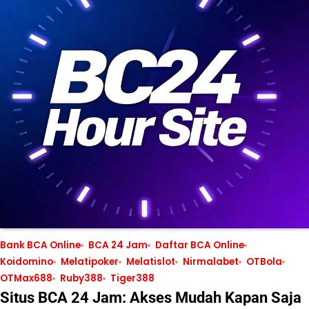
Bank BCA Online
BCA 24 Jam
Daftar BCA Online
Koidomino
Melatipoker
Melatislot
Nirmalabet
OTBola
OTMax688
Ruby388
Tiger388
Situs BCA 24 Jam: Akses Mudah Kapan Saja