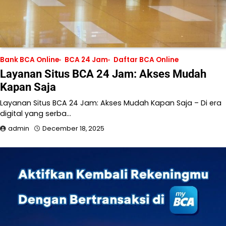
Bank BCA Online
BCA 24 Jam
Daftar BCA Online
Layanan Situs BCA 24 Jam: Akses Mudah
Kapan Saja
Layanan Situs BCA 24 Jam: Akses Mudah Kapan Saja – Di era
digital yang serba…
admin
December 18, 2025