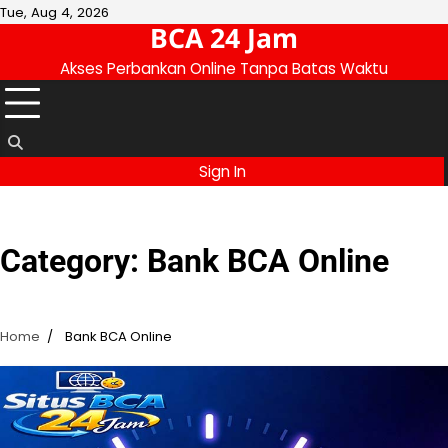
Skip
Tue, Aug 4, 2026
BCA 24 Jam
to
content
Akses Perbankan Online Tanpa Batas Waktu
Sign In
Category:
Bank BCA Online
Home
Bank BCA Online