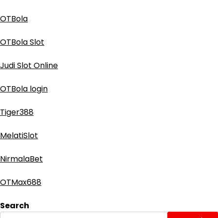
OTBola
OTBola Slot
Judi Slot Online
OTBola login
Tiger388
MelatiSlot
NirmalaBet
OTMax688
Search