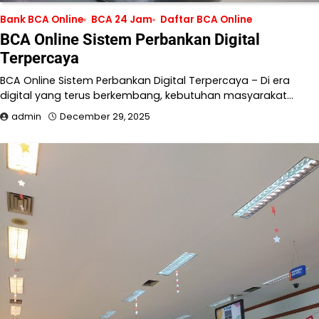
Bank BCA Online
BCA 24 Jam
Daftar BCA Online
BCA Online Sistem Perbankan Digital
Terpercaya
BCA Online Sistem Perbankan Digital Terpercaya – Di era
digital yang terus berkembang, kebutuhan masyarakat…
admin
December 29, 2025