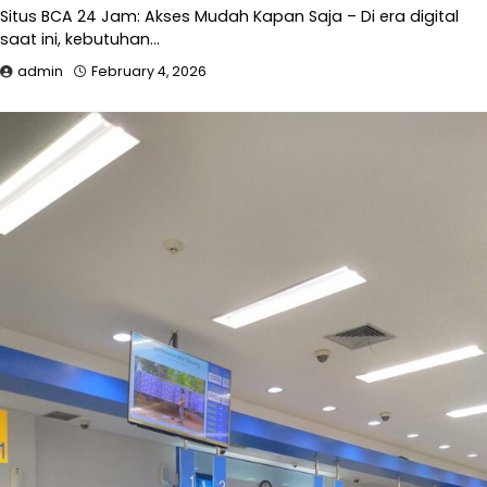
Situs BCA 24 Jam: Akses Mudah Kapan Saja – Di era digital
saat ini, kebutuhan…
admin
February 4, 2026