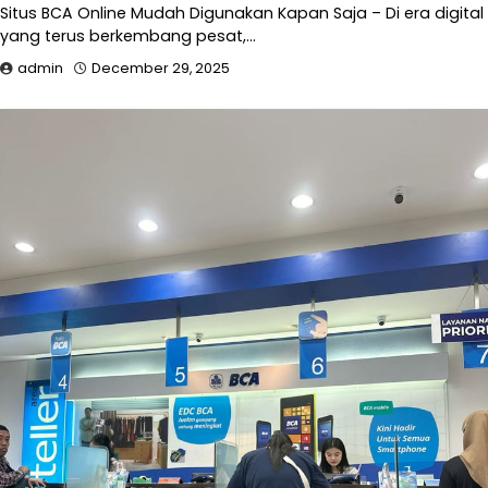
Situs BCA Online Mudah Digunakan Kapan Saja – Di era digital
yang terus berkembang pesat,…
admin
December 29, 2025