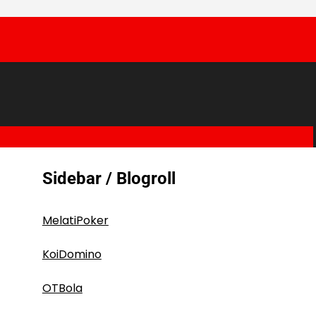
Sidebar / Blogroll
MelatiPoker
KoiDomino
OTBola