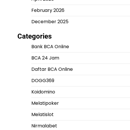
February 2026
December 2025
Categories
Bank BCA Online
BCA 24 Jam
Daftar BCA Online
DOGG369
Koidomino
Melatipoker
Melatislot
Nirmalabet