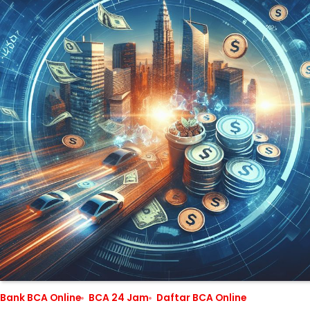
Bank BCA Online
BCA 24 Jam
Daftar BCA Online