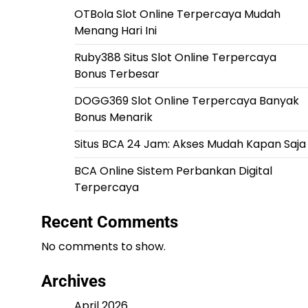
OTBola Slot Online Terpercaya Mudah
Menang Hari Ini
Ruby388 Situs Slot Online Terpercaya
Bonus Terbesar
DOGG369 Slot Online Terpercaya Banyak
Bonus Menarik
Situs BCA 24 Jam: Akses Mudah Kapan Saja
BCA Online Sistem Perbankan Digital
Terpercaya
Recent Comments
No comments to show.
Archives
April 2026