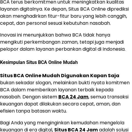
BCA terus berkomitmen untuk meningkatkan kualitas
layanan digitalnya. Ke depan, Situs BCA Online diprediksi
akan menghadirkan fitur-fitur baru yang lebih canggih,
cepat, dan personal sesuai kebutuhan nasabah.
Inovasi ini menunjukkan bahwa BCA tidak hanya
mengikuti perkembangan zaman, tetapi juga menjadi
pelopor dalam layanan perbankan digital di Indonesia.
Kesimpulan Situs BCA Online Mudah
Situs BCA Online Mudah Digunakan Kapan Saja
bukan sekadar slogan, melainkan bukti nyata komitmen
BCA dalam memberikan layanan terbaik kepada
nasabah. Dengan sistem
BCA 24 Jam
, semua transaksi
keuangan dapat dilakukan secara cepat, aman, dan
efisien tanpa batasan waktu.
Bagi Anda yang menginginkan kemudahan mengelola
keuangan di era digital,
Situs BCA 24 Jam
adalah solusi