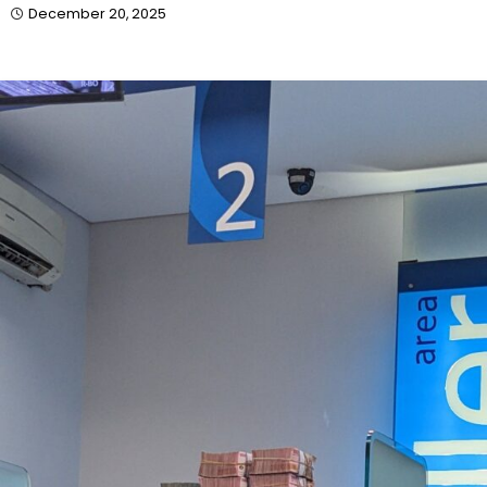
December 20, 2025