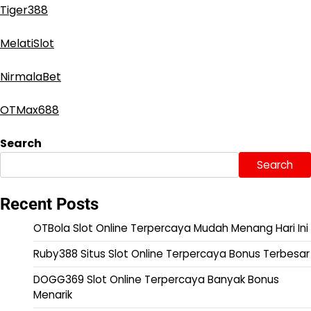
Tiger388
MelatiSlot
NirmalaBet
OTMax688
Search
Search
Recent Posts
OTBola Slot Online Terpercaya Mudah Menang Hari Ini
Ruby388 Situs Slot Online Terpercaya Bonus Terbesar
DOGG369 Slot Online Terpercaya Banyak Bonus
Menarik