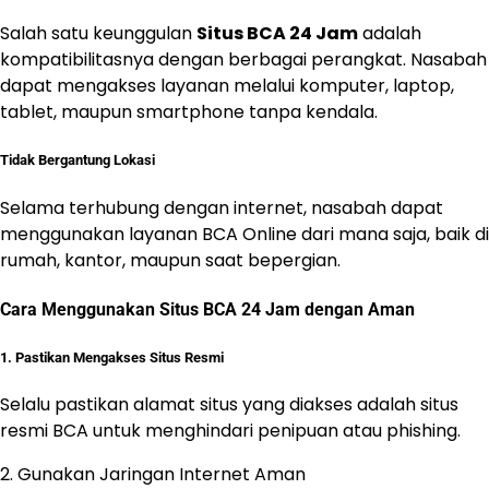
Salah satu keunggulan
Situs BCA 24 Jam
adalah
kompatibilitasnya dengan berbagai perangkat. Nasabah
dapat mengakses layanan melalui komputer, laptop,
tablet, maupun smartphone tanpa kendala.
Tidak Bergantung Lokasi
Selama terhubung dengan internet, nasabah dapat
menggunakan layanan BCA Online dari mana saja, baik di
rumah, kantor, maupun saat bepergian.
Cara Menggunakan Situs BCA 24 Jam dengan Aman
1. Pastikan Mengakses Situs Resmi
Selalu pastikan alamat situs yang diakses adalah situs
resmi BCA untuk menghindari penipuan atau phishing.
2. Gunakan Jaringan Internet Aman