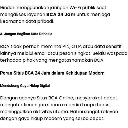
Hindari menggunakan jaringan Wi-Fi publik saat
mengakses layanan
BCA 24 Jam
untuk menjaga
keamanan data pribadi.
3. Jangan Bagikan Data Rahasia
BCA tidak pernah meminta PIN, OTP, atau data sensitif
lainnya melalui email atau pesan singkat. Selalu waspada
terhadap pihak yang mengatasnamakan BCA.
Peran Situs BCA 24 Jam dalam Kehidupan Modern
Mendukung Gaya Hidup Digital
Dengan adanya Situs BCA Online, masyarakat dapat
mengatur keuangan secara mandiri tanpa harus
meninggalkan aktivitas utama. Hal ini sangat relevan
dengan gaya hidup modern yang serba cepat.