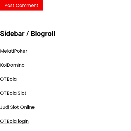
Sidebar / Blogroll
MelatiPoker
KoiDomino
OTBola
OTBola Slot
Judi Slot Online
OTBola login