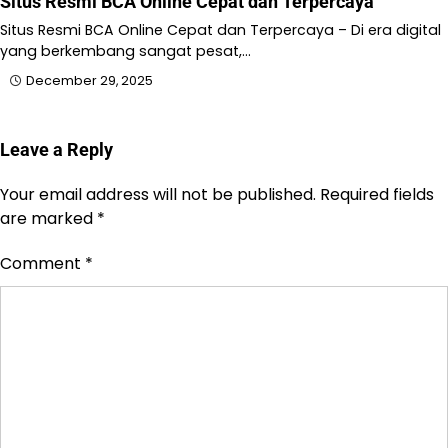
Situs Resmi BCA Online Cepat dan Terpercaya
Situs Resmi BCA Online Cepat dan Terpercaya – Di era digital
yang berkembang sangat pesat,…
December 29, 2025
Leave a Reply
Your email address will not be published.
Required fields
are marked
*
Comment
*