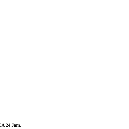
A 24 Jam
.