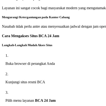
Layanan ini sangat cocok bagi masyarakat modern yang mengutamakan
Mengurangi Ketergantungan pada Kantor Cabang
Nasabah tidak perlu antre atau menyesuaikan jadwal dengan jam opera
Cara Mengakses Situs BCA 24 Jam
Langkah-Langkah Mudah Akses Situs
Buka browser di perangkat Anda
Kunjungi situs resmi BCA
Pilih menu layanan
BCA 24 Jam