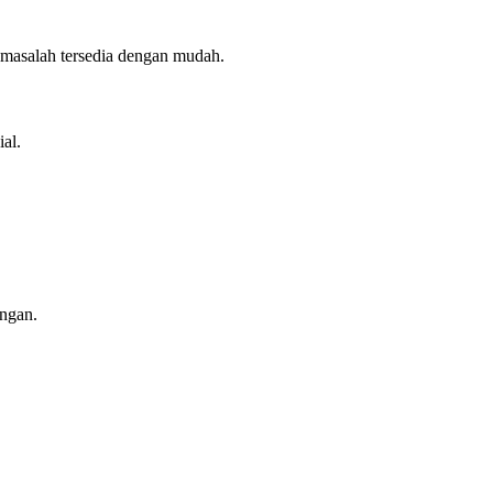
n masalah tersedia dengan mudah.
al.
angan.