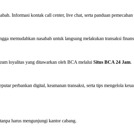
abah. Informasi kontak call center, live chat, serta panduan pemecaha
ingga memudahkan nasabah untuk langsung melakukan transaksi finansi
gram loyalitas yang ditawarkan oleh BCA melalui
Situs BCA 24 Jam
.
seputar perbankan digital, keamanan transaksi, serta tips mengelola keu
a tanpa harus mengunjungi kantor cabang.