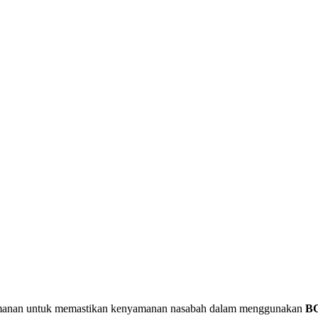
eamanan untuk memastikan kenyamanan nasabah dalam menggunakan
BC