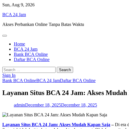
Skip
Sun, Aug 9, 2026
to
BCA 24 Jam
content
Akses Perbankan Online Tanpa Batas Waktu
Home
BCA 24 Jam
Bank BCA Online
Daftar BCA Online
Search
for:
Sign In
Bank BCA Online
BCA 24 Jam
Daftar BCA Online
Layanan Situs BCA 24 Jam: Akses Mudah
admin
December 18, 2025
December 18, 2025
Layanan Situs BCA 24 Jam: Akses Mudah Kapan Saja
–
Di era 